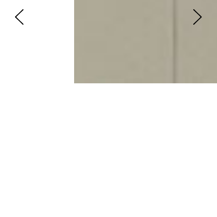
HEALTHCARE
4hospital
Beyond Expediency, TU-Lübeck
Bitkom, Berlin / FutureCare / Cebit, Hannover
BühlerHealthCare AG, Fellbach – Privatkliniken Dr.
Karsten Wolf
Charité – Universitätsmedizin Berlin