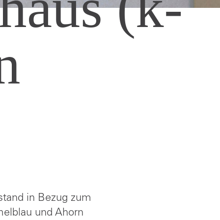
haus (k-
n
tstand in Bezug zum
melblau und Ahorn