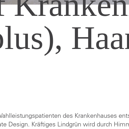
ef Kranken
plus), Haa
 Wahlleistungspatienten des Krankenhauses en
te Design. Kräftiges Lindgrün wird durch Him