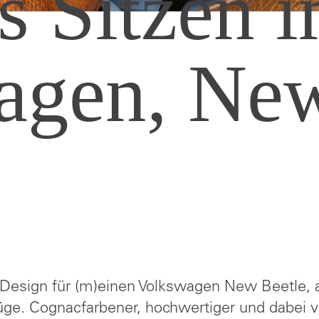
s Sitzen i
agen, New
or Design für (m)einen Volkswagen New Beetle, 
üge. Cognacfarbener, hochwertiger und dabei v