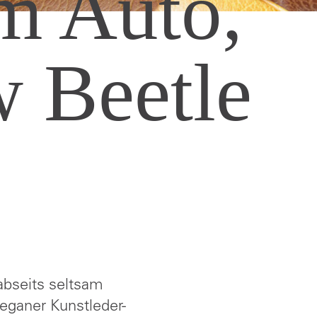
m Auto,
 Beetle
abseits seltsam
eganer Kunstleder-